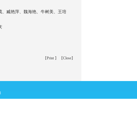
成、臧艳萍、魏海艳、牛树美、王培
庆
【
Print
】 【
Close
】
1