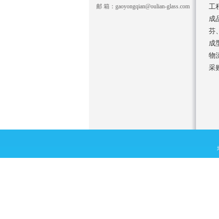
邮 箱：gaoyongqian@oulian-glass.com
工
成
芬
成
物
采