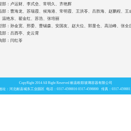
程部：卢运财、李式垒、常明久、齐艳辉
品部：曹海龙、苏瑞霞、候海港、常明霞、王洪苓、吕胜海、赵鹏程、王
、温艳东、翟金红、苏浩、张培丽
型部：孙金宽、邢委、曹锡森、安国友、赵大位、郭显仓、高治峰、张全
流部：吕西亭、史云霄
购部：闫红苓
CopyRight 2014 All Right Reserved
献县欧联玻璃容器有限公司
地址：河北献县城东工业园区 电话：0317-4598816 0317-4598800 传真：0317-459881